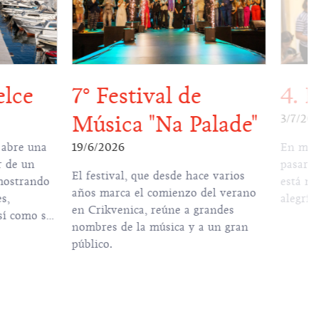
elce
7º Festival de
4. 
Música "Na Palade"
3/7/20
 abre una
19/6/2026
En mi f
r de un
pasaré por
El festival, que desde hace varios
mostrando
está mi
años marca el comienzo del verano
s,
alegría
en Crikvenica, reúne a grandes
sí como su
nombres de la música y a un gran
ral e
público.