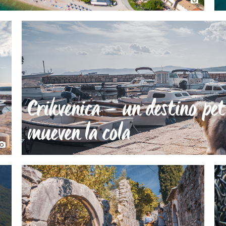
Crikvenica – un destino pe
mueven la cola