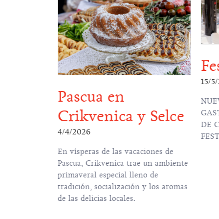
Fe
15/5
Pascua en
027
NUE
Crikvenica y Selce
GAS
 Crikvenica",
DE 
4/4/2026
 en un oasis
FES
mbiente
En vísperas de las vacaciones de
ideña se
Pascua, Crikvenica trae un ambiente
iviera de
primaveral especial lleno de
mas de
tradición, socialización y los aromas
bo junto al
de las delicias locales.