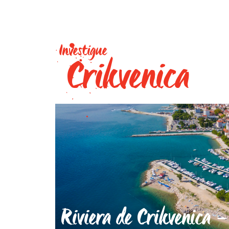
Investigue
Crikvenica
Riviera de Crikvenica –