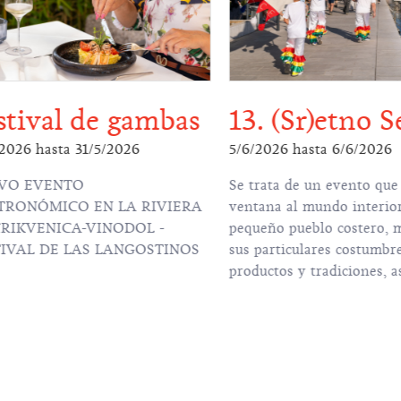
stival de gambas
13. (Sr)etno S
/2026
hasta
31/5/2026
5/6/2026
hasta
6/6/2026
VO EVENTO
Se trata de un evento que
TRONÓMICO EN LA RIVIERA
ventana al mundo interio
CRIKVENICA-VINODOL -
pequeño pueblo costero, 
TIVAL DE LAS LANGOSTINOS
sus particulares costumbre
productos y tradiciones, a
preciado patrimonio cultu
histórico.